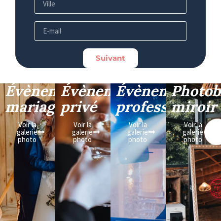
Suivant
Évènement
Évènement
Évènement
Photob
mariage
privé
professionnel
miroir
Voir la
Voir la
Voir la
Voir la
galerie
galerie
galerie
galerie
photo
photo
photo
photo