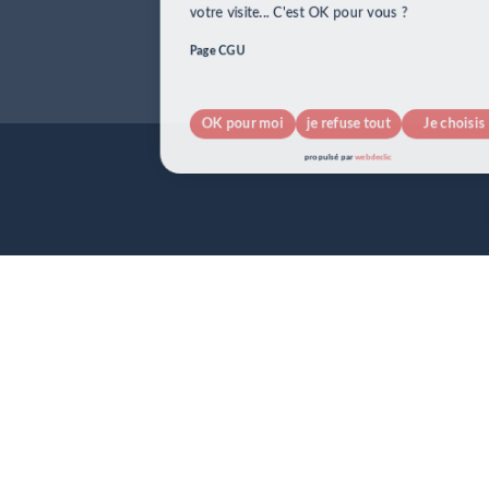
Page CGU
OK pour moi
je refuse tout
Je choisis
pour info...
propulsé par
webdeclic
nos cookies !
J’accepte tout
je refuse tout
Suivant
propulsé par
webdeclic
J’accepte tout
je refuse tout
Je confirme
propulsé par
webdeclic