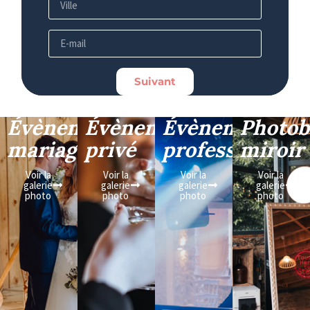
Suivant
Évènement
Évènement
Évènement
Photob
mariage
privé
professionnel
miroir
Voir la
Voir la
Voir la
Voir la
galerie
galerie
galerie
galerie
photo
photo
photo
photo