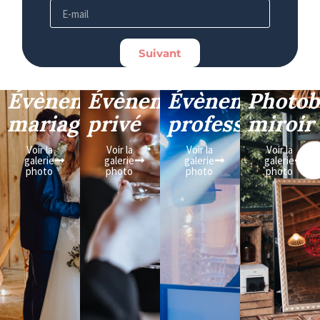
Suivant
Évènement
Évènement
Évènement
Photob
mariage
privé
professionnel
miroir
Voir la
Voir la
Voir la
Voir la
galerie
galerie
galerie
galerie
photo
photo
photo
photo