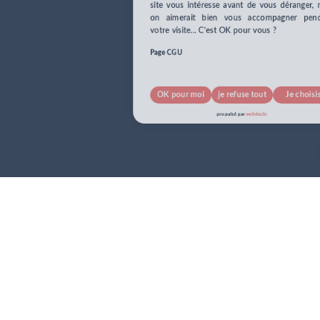
votre visite... C'est OK pour vous ?
Page CGU
OK pour moi
je refuse tout
Je choisis
pour info...
propulsé par
webdeclic
nos cookies !
J’accepte tout
je refuse tout
Suivant
propulsé par
webdeclic
J’accepte tout
je refuse tout
Je confirme