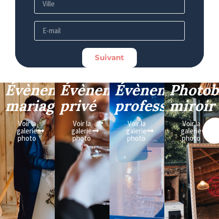
Suivant
Évènement
Évènement
Évènement
Photob
mariage
privé
professionnel
miroir
Voir la
Voir la
Voir la
Voir la
galerie
galerie
galerie
galerie
photo
photo
photo
photo