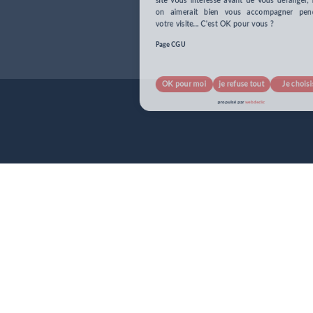
Page CGU
OK pour moi
je refuse tout
Je choisis
pour info...
propulsé par
webdeclic
nos cookies !
J’accepte tout
je refuse tout
Suivant
propulsé par
webdeclic
J’accepte tout
je refuse tout
Je confirme
propulsé par
webdeclic