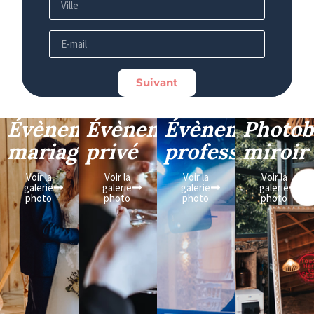
Suivant
Évènement
Évènement
Évènement
Photob
mariage
privé
professionnel
miroir
Voir la
Voir la
Voir la
Voir la
galerie
galerie
galerie
galerie
photo
photo
photo
photo