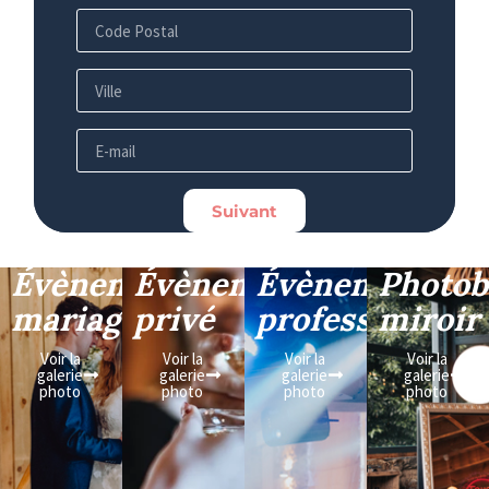
Suivant
Évènement
Évènement
Évènement
Photob
mariage
privé
professionnel
miroir
Voir la
Voir la
Voir la
Voir la
galerie
galerie
galerie
galerie
photo
photo
photo
photo