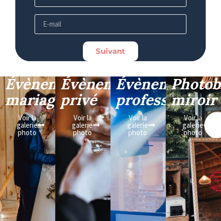
Suivant
Évènement
Évènement
Évènement
Photob
mariage
privé
professionnel
miroir
Voir la
Voir la
Voir la
Voir la
galerie
galerie
galerie
galerie
photo
photo
photo
photo