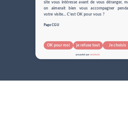
site vous intéresse avant de vous déranger, m
on aimerait bien vous accompagner penda
votre visite... C'est OK pour vous ?
Page CGU
OK pour moi
je refuse tout
Je choisis
pour info...
propulsé par
webdeclic
nos cookies !
J’accepte tout
je refuse tout
Suivant
propulsé par
webdeclic