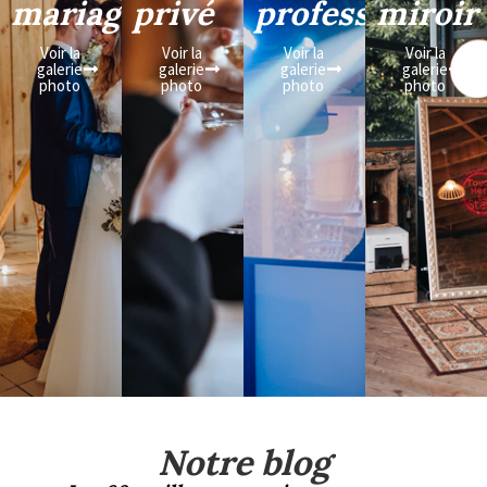
mariage
privé
professionnel
miroir
Voir la
Voir la
Voir la
Voir la
galerie
galerie
galerie
galerie
photo
photo
photo
photo
Notre blog