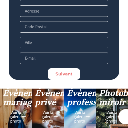
Suivant
Évènement
Évènement
Évènement
Photob
mariage
privé
professionnel
miroir
Voir la
Voir la
Voir la
Voir la
galerie
galerie
galerie
galerie
photo
photo
photo
photo