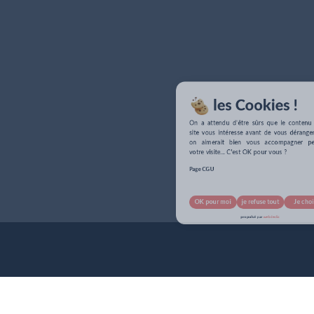
les Cookies !
On a attendu d'être sûrs que le contenu de 
site vous intéresse avant de vous déranger, m
on aimerait bien vous accompagner penda
votre visite... C'est OK pour vous ?
Page CGU
OK pour moi
je refuse tout
Je choisis
pour info...
propulsé par
webdeclic
nos cookies !