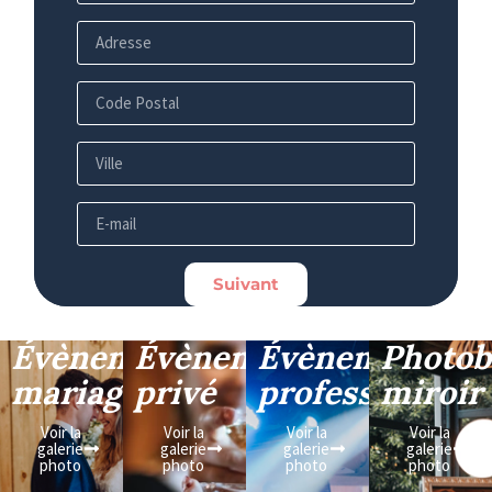
Suivant
Évènement
Évènement
Évènement
Photob
mariage
privé
professionnel
miroir
Voir la
Voir la
Voir la
Voir la
galerie
galerie
galerie
galerie
photo
photo
photo
photo