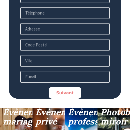
Suivant
Évènement
Évènement
Évènement
Photob
mariage
privé
professionnel
miroir