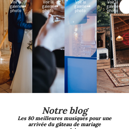
Voir la
Voir la
Voir la
Voir la
galerie
galerie
galerie
galerie
photo
photo
photo
photo
Notre blog
Les 80 meilleures musiques pour une
arrivée du gâteau de mariage