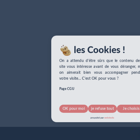
les Cookies !
On a attendu d'être sûrs que le contenu de 
site vous intéresse avant de vous déranger, m
on aimerait bien vous accompagner penda
votre visite... C'est OK pour vous ?
Page CGU
OK pour moi
je refuse tout
Je choisis
pour info...
propulsé par
webdeclic
nos cookies !