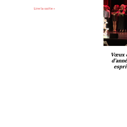
Lire la suite »
Vœux d
d’ann
espri