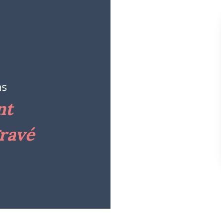
ns
nt
gravé