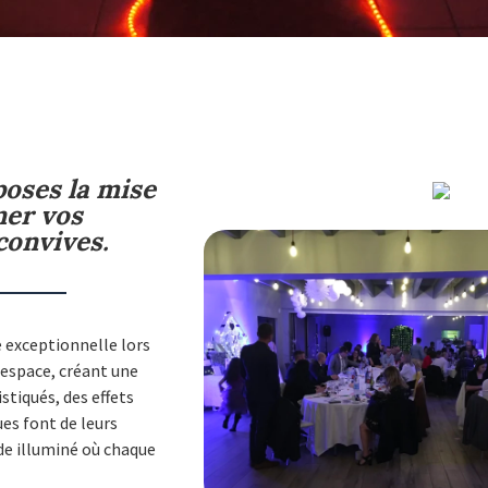
oses la mise
ner vos
convives.
e exceptionnelle lors
 espace, créant une
tiqués, des effets
es font de leurs
de illuminé où chaque
.