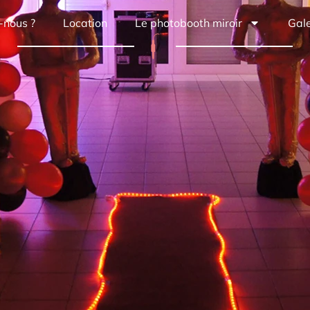
-nous ?
Location
Le photobooth miroir
Gale