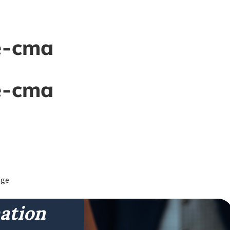
-nous ?
Location
Le photobooth miroir
Gale
e-cma
e-cma
age
ation