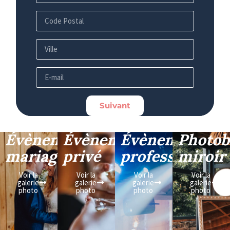
Suivant
Évènement
Évènement
Évènement
Photob
mariage
privé
professionnel
miroir
Voir la
Voir la
Voir la
Voir la
galerie
galerie
galerie
galerie
photo
photo
photo
photo