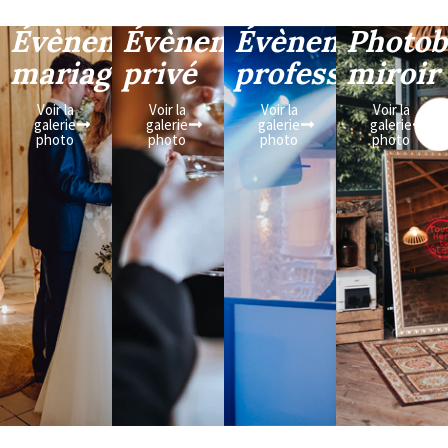
Évènement
Évènement
Évènement
Photob
mariage
privé
professionnel
miroir
Voir la
Voir la
Voir la
Voir la
galerie
galerie
galerie
galerie
photo
photo
photo
photo