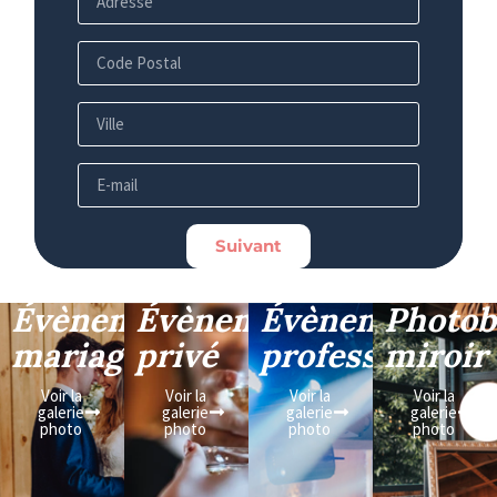
Suivant
Évènement
Évènement
Évènement
Photob
mariage
privé
professionnel
miroir
Voir la
Voir la
Voir la
Voir la
galerie
galerie
galerie
galerie
photo
photo
photo
photo