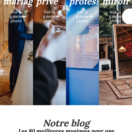
mariage
privé
professionnel
miroir
Voir la
Voir la
Voir la
Voir la
galerie
galerie
galerie
galerie
photo
photo
photo
photo
Notre blog
Les 80 meilleures musiques pour une