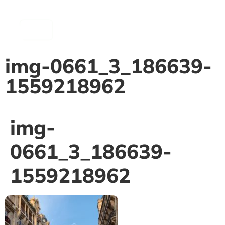
contenu
principal
img-0661_3_186639-
1559218962
img-
0661_3_186639-
1559218962