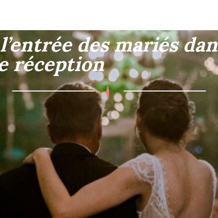
-nous ?
Location
Le photobooth miroir
Gale
l’entrée des mariés dans
sir l’entrée des mariés 
e réception