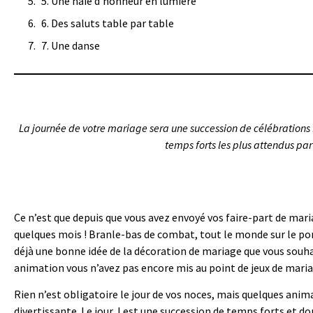
5. Une haie d’honneur en lumière
6. Des saluts table par table
7. Une danse
La journée de votre mariage sera une succession de célébrations 
temps forts les plus attendus par
Ce n’est que depuis que vous avez envoyé vos faire-part de mar
quelques mois ! Branle-bas de combat, tout le monde sur le pon
déjà une bonne idée de la décoration de mariage que vous souha
animation vous n’avez pas encore mis au point de jeux de maria
Rien n’est obligatoire le jour de vos noces, mais quelques ani
divertissante. Le jour J est une succession de temps forts et 