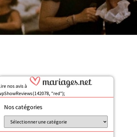
Lire
nos avis
à
wpShowReviews(142078, "red");
Nos catégories