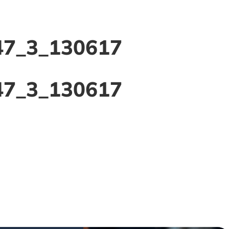
-nous ?
Location
Le photobooth miroir
Gale
847_3_130617
847_3_130617