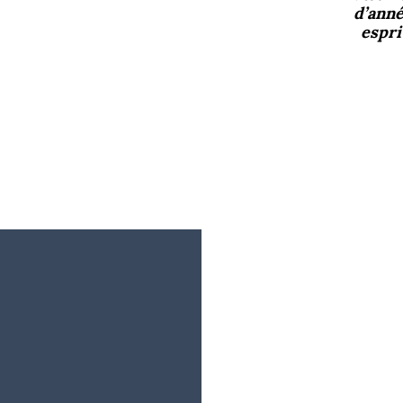
d’ann
espri