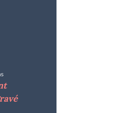
ns
nt
gravé