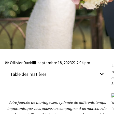
Ollivier David
septembre 18, 2023
2:04 pm
L
n
Table des matières
a
à
w
Votre journée de mariage sera rythmée de différents temps
"
importants que vous pouvez accompagner d’un morceau de