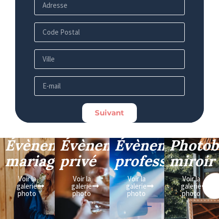
Suivant
Évènement
Évènement
Évènement
Photob
mariage
privé
professionnel
miroir
Voir la
Voir la
Voir la
Voir la
galerie
galerie
galerie
galerie
photo
photo
photo
photo