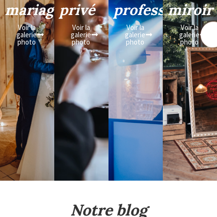
mariage
privé
professionnel
miroir
Voir la
Voir la
Voir la
Voir la
galerie
galerie
galerie
galerie
photo
photo
photo
photo
Notre blog