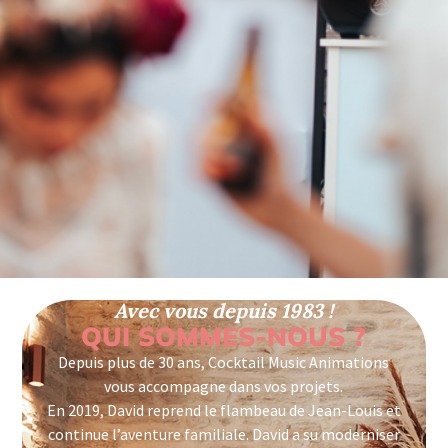
Avec vous depuis 1983 !
QUI SOMMES-NOUS ?
Depuis plus de 30 ans, Cocktail Music Animations
vous accompagne dans vos projets.
En 2019, David reprend le flambeau de Jean-Louis et
continue l’aventure familiale. David a su moderniser