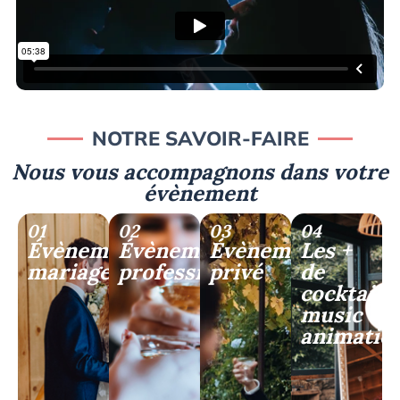
NOTRE SAVOIR-FAIRE
Nous vous accompagnons dans votre
évènement
01
02
03
04
Évènement
Évènement
Évènement
Les +
mariage
professionnel
privé
de
cocktail
music
animatio