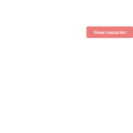
Confiez l'organisation de
votre mariage !
Nous contacter