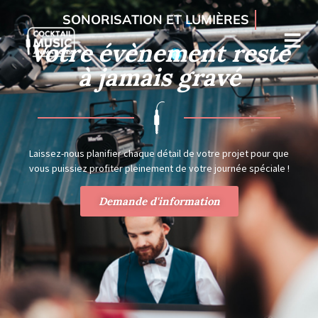
DJ ANIMATEUR ARTISTI
Votre évènement reste
à jamais gravé
Laissez-nous planifier chaque détail de votre projet pour que
vous puissiez profiter pleinement de votre journée spéciale !
Demande d'information