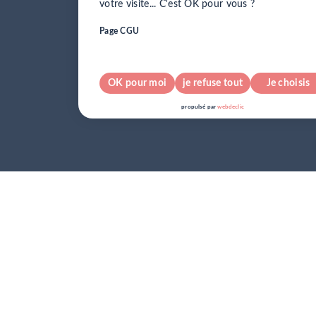
votre visite... C'est OK pour vous ?
Page CGU
OK pour moi
je refuse tout
Je choisis
pour info...
propulsé par
webdeclic
nos cookies !
J’accepte tout
je refuse tout
Suivant
propulsé par
webdeclic
J’accepte tout
je refuse tout
Je confirme
propulsé par
webdeclic